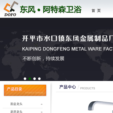
首 页
1
2
3
4
面盆龙头
厨房龙头