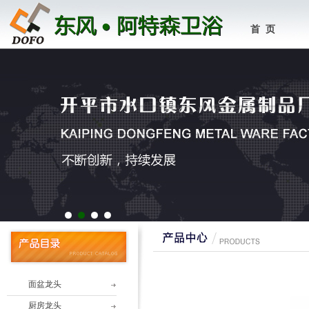
首 页
1
2
3
4
面盆龙头
厨房龙头