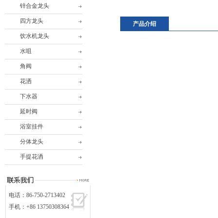
锌合金龙头
四方龙头
产品介绍
饮水机龙头
水咀
角阀
花洒
下水器
延时阀
浴室挂件
分体龙头
手提花洒
电话：86-750-2713402
手机：+86 13750308364