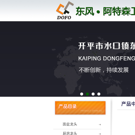
1
2
3
4
面盆龙头
厨房龙头