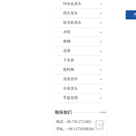
锌合金龙头
四方龙头
饮水机龙头
水咀
角阀
花洒
下水器
延时阀
浴室挂件
分体龙头
手提花洒
电话：86-750-2713402
手机：+86 13750308364