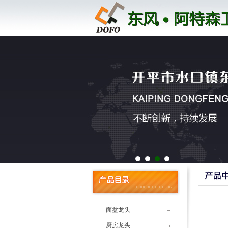
1
2
3
4
面盆龙头
厨房龙头