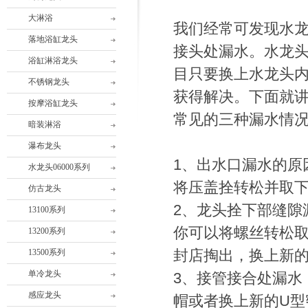
大淋浴
我们经常可发现水
落地浴缸龙头
接头处漏水。水龙头
浴缸淋浴龙头
目只要换上水龙头
不锈钢龙头
获得解决。下面就
按摩浴缸龙头
常见的三种漏水情
暗装淋浴
瀑布龙头
1、出水口漏水的原
水龙头06000系列
将压盖拴转松并取
仿古龙头
2、龙头拴下部缝隙
13100系列
你可以将螺丝转松
13200系列
封店掏出，换上新
13500系列
单冷龙头
3、接管接合处漏水
感应龙头
帽或者换上新的U型