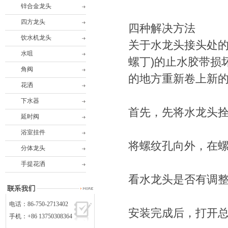
锌合金龙头
四方龙头
四种解决方法
饮水机龙头
关于水龙头接头处的
水咀
螺丁)的止水胶带损
角阀
的地方重新卷上新
花洒
下水器
首先，先将水龙头
延时阀
浴室挂件
将螺纹孔向外，在螺
分体龙头
手提花洒
看水龙头是否有调
电话：86-750-2713402
安装完成后，打开
手机：+86 13750308364