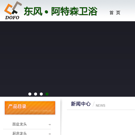
首 页
1
2
3
4
面盆龙头
厨房龙头