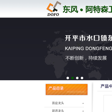
1
2
3
4
面盆龙头
厨房龙头