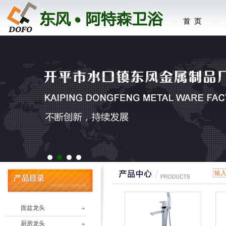
首 页
1
2
3
4
面盆龙头
厨房龙头